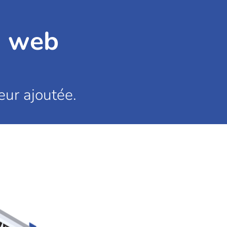
n web
eur ajoutée.