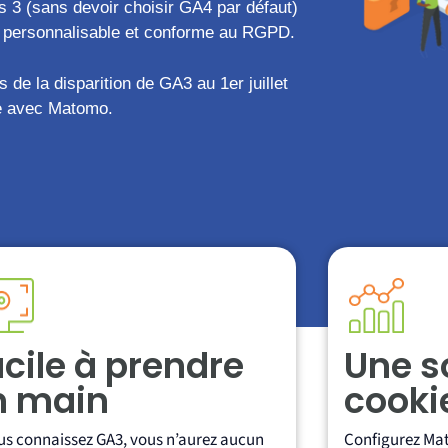
s 3 (sans devoir choisir GA4 par défaut)
, personnalisable et conforme au RGPD.
s de la disparition de GA3 au 1
er
juillet
nte avec Matomo.
cile à prendre
Une s
n main
cookie
us connaissez GA3, vous n’aurez aucun
Configurez Ma