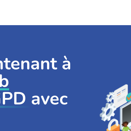
ntenant à
eb
RGPD
avec