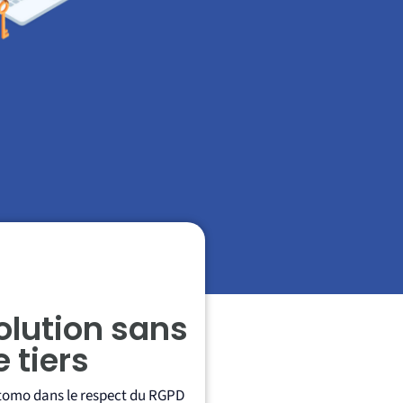
olution sans
 tiers
tomo dans le respect du RGPD