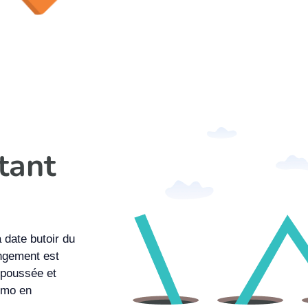
tant
 date butoir du
angement est
s poussée et
omo en